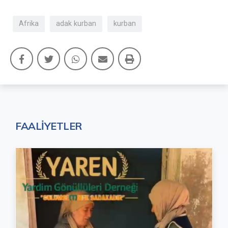
Afrika
adak kurban
kurban
FAALİYETLER