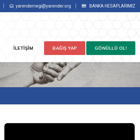
yarendernegi@yarender.org
BANKA HESAPLARIMIZ
İLETİŞİM
BAĞIŞ YAP
GÖNÜLLÜ OL!