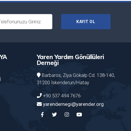
KAYIT OL
YA
Yaren Yardım Gönüllüleri
Derneği
Barbaros, Ziya Gökalp Cd. 138-140,
İ
31200 İskenderun/Hatay
+90 537 494 7676
yarendernegi@yarender.org