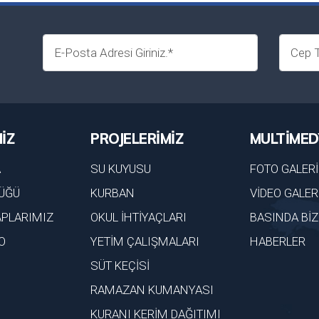
İZ
PROJELERİMİZ
MULTİMED
A
SU KUYUSU
FOTO GALERİ
ÜĞÜ
KURBAN
VİDEO GALER
PLARIMIZ
OKUL İHTİYAÇLARI
BASINDA BİZ
O
YETİM ÇALIŞMALARI
HABERLER
SÜT KEÇİSİ
RAMAZAN KUMANYASI
KURANI KERİM DAĞITIMI