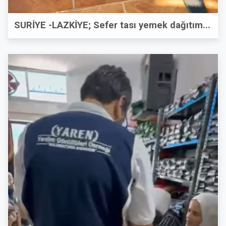
SURİYE -LAZKİYE; Sefer tası yemek dağıtım...